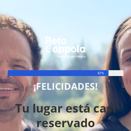
87%
¡FELICIDADES!
Tu lugar está casi
reservado