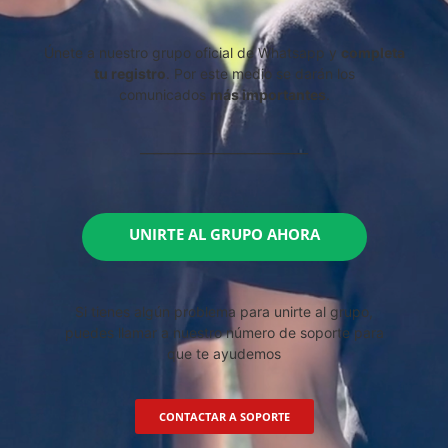
Únete a nuestro grupo oficial de Whatsapp y
completa
tu registro
.
Por este medio se darán los
comunicados
más importantes
.
________________________
UNIRTE AL GRUPO AHORA
Si tienes algún problema para unirte al grupo,
puedes llamar a nuestro número de soporte para
que te ayudemos
CONTACTAR A SOPORTE